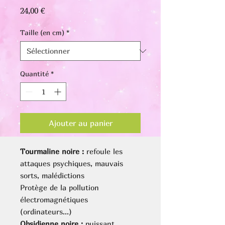
Prix
24,00 €
Taille (en cm)
*
Quantité
*
Ajouter au panier
Tourmaline noire
:
refoule les
attaques psychiques, mauvais
sorts, malédictions
Protège de la pollution
électromagnétiques
(ordinateurs...)
Obsidienne noire
:
puissant