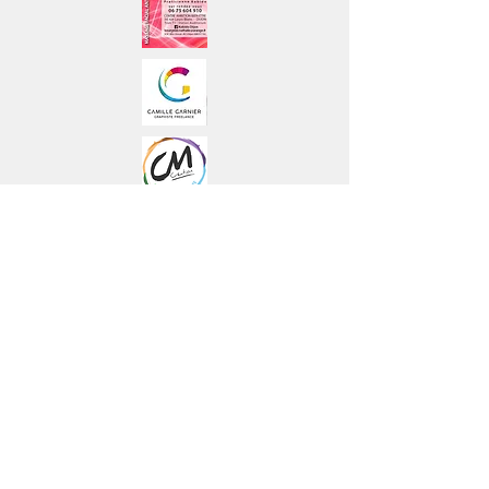
Créatrice de bijoux (minéraux)
Praticienne de bien-être
Soin
- Astrologie
- Phytothérapie -
Lithothérapie
Tél :
06 83 15 56 13
© 2024 par CM Création. Créé avec
Wix.com